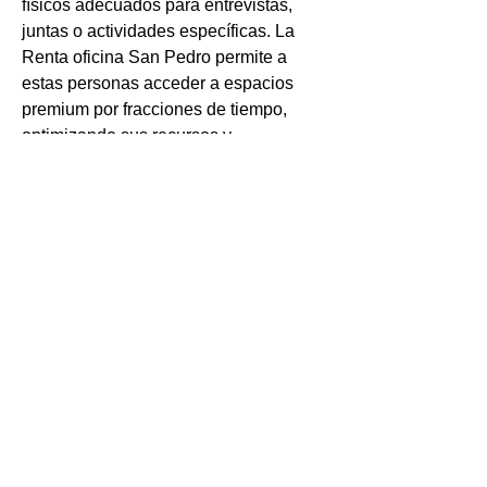
físicos adecuados para entrevistas, 
juntas o actividades específicas. La 
Renta oficina San Pedro permite a 
estas personas acceder a espacios 
premium por fracciones de tiempo, 
optimizando sus recursos y 
manteniendo una imagen profesional. 
Esta modalidad también beneficia a 
empresas que trabajan con equipos 
distribuidos, pues permite contar con 
un punto de encuentro estratégico y 
totalmente funcional cuando es 
necesario. En zonas como San Pedro 
Garza García, la Renta oficina San 
Pedro Garza García es sinónimo de 
estatus, funcionalidad y conveniencia. 
Este municipio se ha posicionado 
como uno de los principales centros 
económicos del país, y contar con 